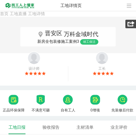
工地详情页
首页
工地直播
工地详情

晋安区
万科金域时代

新房全包装修施工案例3
竣工保洁
设计师
工长
正品环保保障
不满意可砸
自有工人
0增项
先装修后付款
工地日报
验收报告
主材清单
业主评价