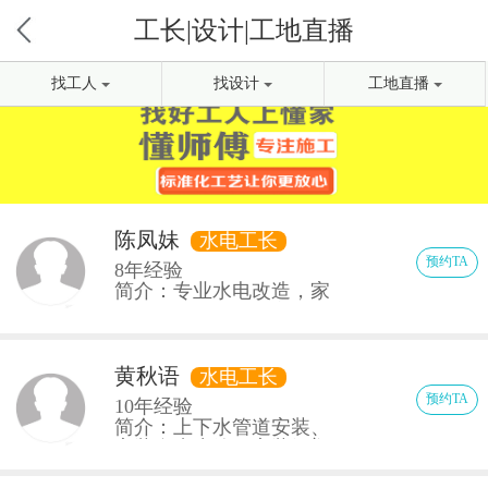
title>找工人 / 水电工长-福州装修工长_懂家好师傅专注砌墙水电泥瓦木作油漆施工
工长|设计|工地直播
找工人
找设计
工地直播
陈凤妹
水电工长
预约TA
8年经验
简介：专业水电改造，家
装水电布线，线路安装、
安装灯具、安装开关、安
装插座、安装网络线、五
金安装
黄秋语
水电工长
预约TA
10年经验
简介：上下水管道安装、
安装自来水管、安装铝塑
管、安装镜面、安装座