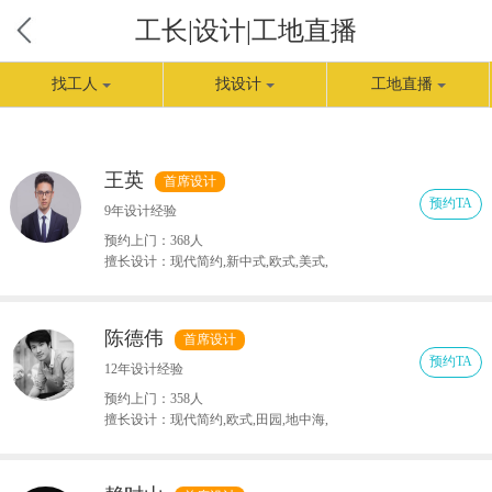
title>找设计-福州装修工长_懂家好师傅专注砌墙水电泥瓦木作油漆施工
工长|设计|工地直播
找工人
找设计
工地直播
王英
首席设计
预约TA
9年设计经验
预约上门：368人
擅长设计：现代简约,新中式,欧式,美式,
北欧
陈德伟
首席设计
预约TA
12年设计经验
预约上门：358人
擅长设计：现代简约,欧式,田园,地中海,
美式,法式,日式,北欧