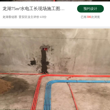
龙湖75m²水电工长现场施工图——水电工
预约设计
龙湖香缇郡 晋安区业主评价:4.8分
已有
306
次浏览